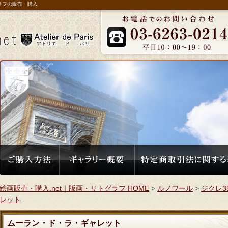
ラフの販売・購入
絵画販売・購入.net｜版画・リトグラフ HOME
>
ルノワール
>
ジクレ3
レット
ムーラン・ド・ラ・ギャレット