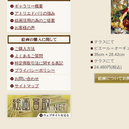
ギャラリー概要
アトリエドパリの強み
絵画活用の為のご提案
お客様の声
テラスにて
ピエール＝オーギ
ご購入方法
35cm × 28.42cm
よくあるご質問
テラスにて
特定商取引法に関する表記
24,480円(税込)
プライバシーポリシー
お問い合わせ
サイトマップ